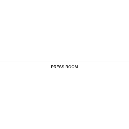
PRESS ROOM
CONTACTS
COMPLAINTS MANAGEMENT SERVICE
FEE SCHEDULES
REGULATORY INFORMATION
PRIVACY REGULATION