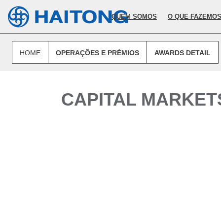
O conteúdo atual não existe no idioma que selecionou.
QUEM SOMOS
O QUE FAZEMO
HOME
OPERAÇÕES E PRÉMIOS
AWARDS DETAIL
CAPITAL MARKET