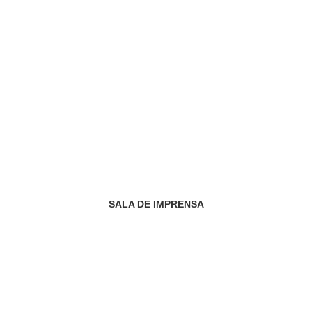
SALA DE IMPRENSA
CONTACTOS
SERVIÇO DE GESTÃO DE RECLAMAÇÕES
PREÇÁRIO
INFORMAÇÃO REGULAMENTAR