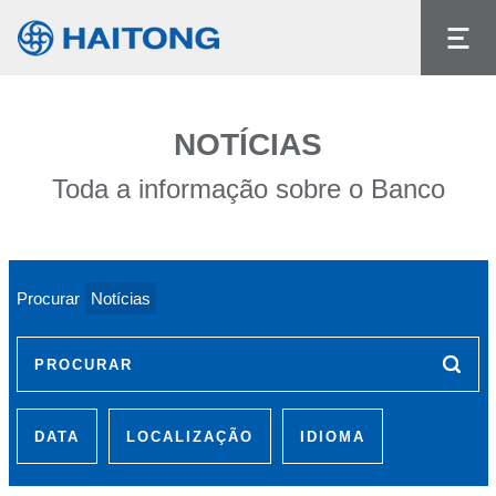
O conteúdo atual não existe no idioma que
selecionou.
Idioma
NOTÍCIAS
Toda a informação sobre o Banco
Procurar
Notícias
PROCURAR
DATA
LOCALIZAÇÃO
IDIOMA