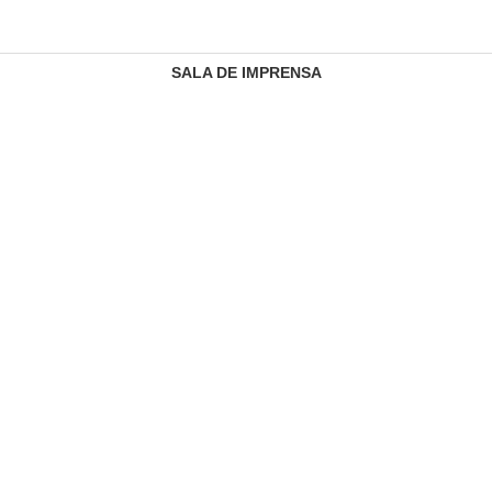
SALA DE IMPRENSA
CONTACTOS
SERVIÇO DE GESTÃO DE RECLAMAÇÕES
PREÇÁRIO
INFORMAÇÃO REGULAMENTAR
REGULAMENTO DE PRIVACIDADE
RECURSOS HUMANOS
SANDBOX
MAPA DO SITE
GLOSSÁRIO
Todos os direitos reservados, 2026