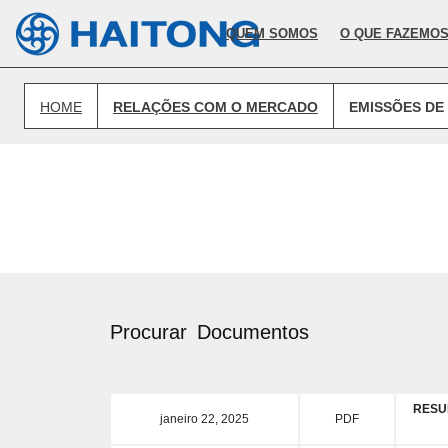
O conteúdo atual não existe no idioma que selecionou.
QUEM SOMOS
O QUE FAZEMO
HOME
RELAÇÕES COM O MERCADO
EMISSÕES DE 
Procurar
Documentos
RESU
janeiro 22, 2025
PDF