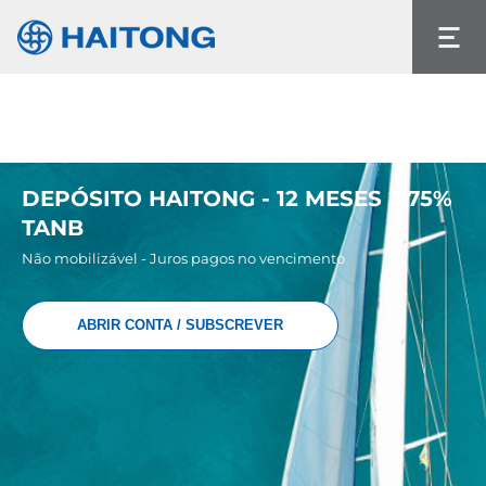
O conteúdo atual não existe no idioma que
selecionou.
Idioma
DEPÓSITO HAITONG - 12 MESES 2,75%
TANB
Não mobilizável - Juros pagos no vencimento
ABRIR CONTA / SUBSCREVER