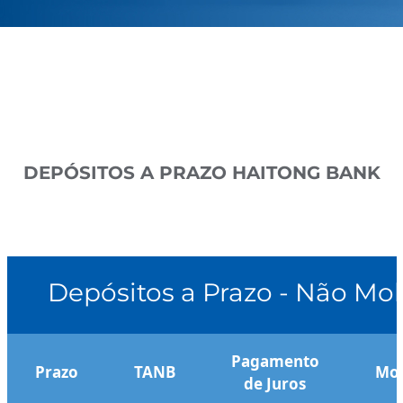
DEPÓSITOS A PRAZO HAITONG BANK
Depósitos a Prazo - Não Mob
Pagamento
Prazo
TANB
Mon
de Juros