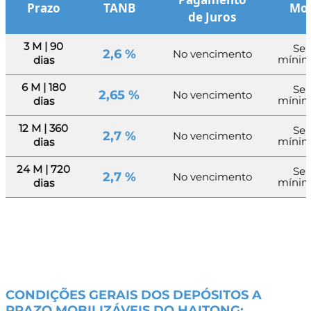
Prazo
TANB
Mon
de Juros
3 M | 90
Sem
2,6 %
No vencimento
mínim
dias
6 M | 180
Sem
2,65 %
No vencimento
mínim
dias
12 M | 360
Sem
2,7 %
No vencimento
mínim
dias
24 M | 720
Sem
2,7 %
No vencimento
mínim
dias
CONDIÇÕES GERAIS DOS DEPÓSITOS A
PRAZO MOBILIZÁVEIS DO HAITONG: