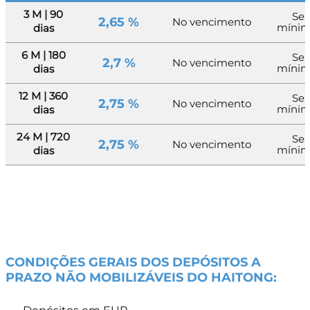
3 M | 90
Sem
2,65 %
No vencimento
mínim
dias
6 M | 180
Sem
2,7 %
No vencimento
mínim
dias
12 M | 360
Sem
2,75 %
No vencimento
mínim
dias
24 M | 720
Sem
2,75 %
No vencimento
mínim
dias
CONDIÇÕES GERAIS DOS DEPÓSITOS A
PRAZO NÃO MOBILIZÁVEIS DO HAITONG: